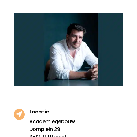
Locatie

Academiegebouw
Domplein 29
3512 JE Utrecht