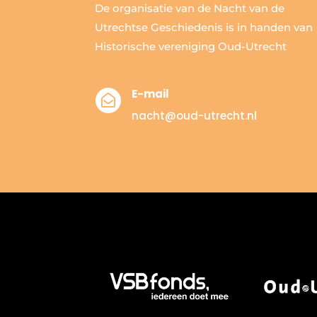
De organisatie van de Nacht van de
Utrechtse Geschiedenis is in handen van
Historische vereniging Oud-Utrecht
E-mail

nacht@oud-utrecht.nl